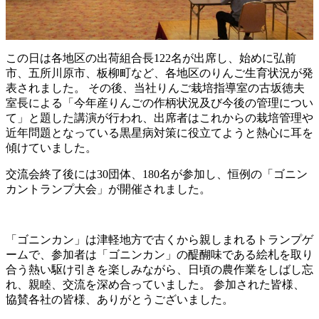
この日は各地区の出荷組合長122名が出席し、始めに弘前
市、五所川原市、板柳町など、各地区のりんご生育状況が発
表されました。 その後、当社りんご栽培指導室の古坂徳夫
室長による「今年産りんごの作柄状況及び今後の管理につい
て」と題した講演が行われ、出席者はこれからの栽培管理や
近年問題となっている黒星病対策に役立てようと熱心に耳を
傾けていました。
交流会終了後には30団体、180名が参加し、恒例の「ゴニン
カントランプ大会」が開催されました。
「ゴニンカン」は津軽地方で古くから親しまれるトランプゲ
ームで、参加者は「ゴニンカン」の醍醐味である絵札を取り
合う熱い駆け引きを楽しみながら、日頃の農作業をしばし忘
れ、親睦、交流を深め合っていました。 参加された皆様、
協賛各社の皆様、ありがとうございました。