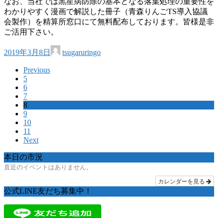
なお、当社では黒星病防除の基本となる落葉処理の重要性を
わかりやすく漫画で解説した冊子（青森りんごTS導入協議
会製作）を精算所窓口にて無料配布しております。皆様是非
ご活用下さい。
2019年3月8日
tsugaruringo
Previous
5
6
7
8
9
10
11
Next
本日の市況
直近のイベントはありません。
カレンダーを見る
公式LINE友だち募集中！