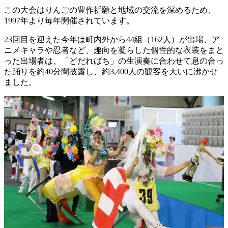
この大会はりんごの豊作祈願と地域の交流を深めるため、
1997年より毎年開催されています。
23回目を迎えた今年は町内外から44組（162人）が出場、ア
ニメキャラや忍者など、趣向を凝らした個性的な衣装をまと
った出場者は、「どだればち」の生演奏に合わせて息の合っ
た踊りを約40分間披露し、約3,400人の観客を大いに沸かせ
ました。