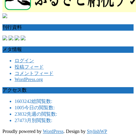
刊行資料
メタ情報
ログイン
投稿フィード
コメントフィード
WordPress.org
アクセス数
1603242
総閲覧数:
1005
今日の閲覧数:
23832
先週の閲覧数:
27473
月別閲覧数:
Proudly powered by
WordPress
. Design by
StylishWP