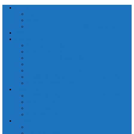
会社概要
ごあいさつ
関連会社
カスタマーハラスメントに関する基本方針
営業日カレンダー
生産者の皆様へ
窓口手続きのご案内
出荷・入庫のご案内
売立・メルマガ配信のご案内
トレーサビリティシステム
つがりあんアップルのご紹介
【推奨品種】深味バーニングレッド®のご紹介
生産者向け融資のご案内
一般の皆様へ
【推奨品種】深味バーニングレッド®のご紹介
県産りんご購入リンク
ふるさと納税リンク
市場見学のご案内
刊行資料
「ひろかだより」
「生産者の皆様へ」