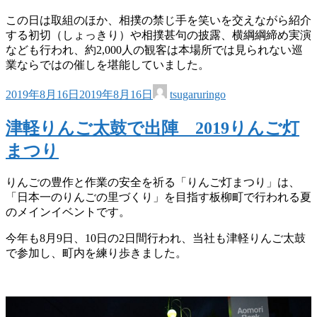
この日は取組のほか、相撲の禁じ手を笑いを交えながら紹介
する初切（しょっきり）や相撲甚句の披露、横綱綱締め実演
なども行われ、約2,000人の観客は本場所では見られない巡
業ならではの催しを堪能していました。
2019年8月16日
2019年8月16日
tsugaruringo
津軽りんご太鼓で出陣 2019りんご灯
まつり
りんごの豊作と作業の安全を祈る「りんご灯まつり」は、
「日本一のりんごの里づくり」を目指す板柳町で行われる夏
のメインイベントです。
今年も8月9日、10日の2日間行われ、当社も津軽りんご太鼓
で参加し、町内を練り歩きました。