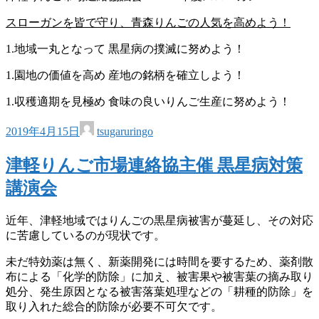
スローガンを皆で守り、青森りんごの人気を高めよう！
1.地域一丸となって 黒星病の撲滅に努めよう！
1.園地の価値を高め 産地の銘柄を確立しよう！
1.収穫適期を見極め 食味の良いりんご生産に努めよう！
2019年4月15日
tsugaruringo
津軽りんご市場連絡協主催 黒星病対策
講演会
近年、津軽地域ではりんごの黒星病被害が蔓延し、その対応
に苦慮しているのが現状です。
未だ特効薬は無く、新薬開発には時間を要するため、薬剤散
布による「化学的防除」に加え、被害果や被害葉の摘み取り
処分、発生原因となる被害落葉処理などの「耕種的防除」を
取り入れた総合的防除が必要不可欠です。