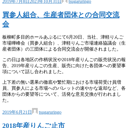
2019年7月8日
2023年10月31日
tsugaruringo
買参人組合、生産者団体との合同交流
会
板柳町多目的ホールあぷるにて6月20日、当社、津軽りんご
市場曄峰会（買参人組合）、津軽りんご市場連絡協議会（生
産者団体）の三団体による合同交流会が開催されました。
この日は各地区の作柄状況や2018年産りんごの販売状況の報
告、2019年産りんごの生産、販売に向けた各団体への要望事
項について話し合われました。
上下差の無い選果の徹底や繁忙期における市場荷受け員増
員、買参人による市場へのパレットの速やかな返却など、各
団体からの要望等について、活発な意見交換が行われまし
た。
2019年6月21日
tsugaruringo
2018年産りんご止市