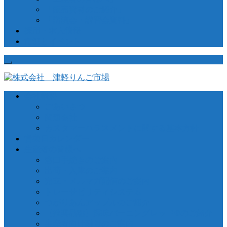
「販売資材のご紹介」
「講演会・講習会資料」
採用・求人情報
市況とイベント
会社概要
ごあいさつ
関連会社
カスタマーハラスメントに関する基本方針
営業日カレンダー
生産者の皆様へ
窓口手続きのご案内
出荷・入庫のご案内
売立・メルマガ配信のご案内
トレーサビリティシステム
つがりあんアップルのご紹介
【推奨品種】深味バーニングレッド®のご紹介
生産者向け融資のご案内