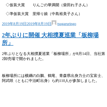
◇仮装大賞 りんごの華満開（柴田れ子さん）
◇準仮装大賞 里帰り娘（中島裕美子さん）
2019年8月19日
2019年8月19日
tsugaruringo
2年ぶりに開催 大相撲夏巡業「板柳場
所」
2年ぶりとなる大相撲夏巡業「板柳場所」が8月14日、当社第
2卸売場で開かれました。
板柳場所には横綱の白鵬、鶴竜、青森県出身力士の宝富士、
阿武咲（ともに中泊町出身）ら約110人が参加しました。