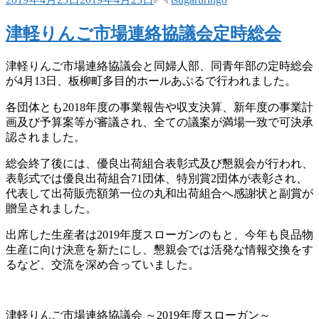
津軽りんご市場連絡協議会定時総会
津軽りんご市場連絡協議会と同婦人部、同青年部の定時総会
が4月13日、板柳町多目的ホールあぷるで行われました。
各団体とも2018年度の事業報告や収支決算、新年度の事業計
画及び予算案等が審議され、全ての議案が満場一致で可決承
認されました。
総会終了後には、優良出荷組合表彰式及び懇親会が行われ、
表彰式では優良出荷組合71団体、特別賞2団体が表彰され、
代表して出荷販売額第一位の丸和出荷組合へ感謝状と副賞が
贈呈されました。
出席した生産者は2019年度スローガンのもと、今年も良品物
生産に向け決意を新たにし、懇親会では活発な情報交換をす
るなど、交流を深め合っていました。
津軽りんご市場連絡協議会 ～2019年度スローガン～