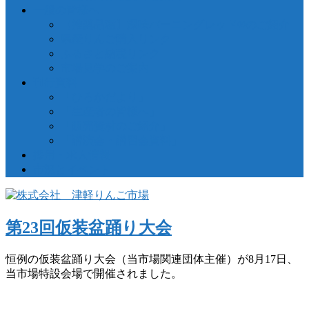
一般の皆様へ
【推奨品種】深味バーニングレッド®のご紹介
県産りんご購入リンク
ふるさと納税リンク
市場見学のご案内
刊行資料
「ひろかだより」
「生産者の皆様へ」
「販売資材のご紹介」
「講演会・講習会資料」
採用・求人情報
市況とイベント
第23回仮装盆踊り大会
恒例の仮装盆踊り大会（当市場関連団体主催）が8月17日、
当市場特設会場で開催されました。