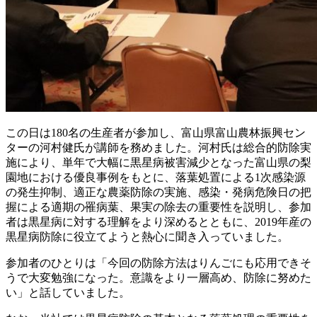
この日は180名の生産者が参加し、富山県富山農林振興セン
ターの河村健氏が講師を務めました。河村氏は総合的防除実
施により、単年で大幅に黒星病被害減少となった富山県の梨
園地における優良事例をもとに、落葉処置による1次感染源
の発生抑制、適正な農薬防除の実施、感染・発病危険日の把
握による適期の罹病葉、果実の除去の重要性を説明し、参加
者は黒星病に対する理解をより深めるとともに、2019年産の
黒星病防除に役立てようと熱心に聞き入っていました。
参加者のひとりは「今回の防除方法はりんごにも応用できそ
うで大変勉強になった。意識をより一層高め、防除に努めた
い」と話していました。