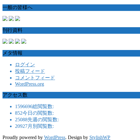
一般の皆様へ
刊行資料
メタ情報
ログイン
投稿フィード
コメントフィード
WordPress.org
アクセス数
1596696
総閲覧数:
852
今日の閲覧数:
25088
先週の閲覧数:
20927
月別閲覧数:
Proudly powered by
WordPress
. Design by
StylishWP