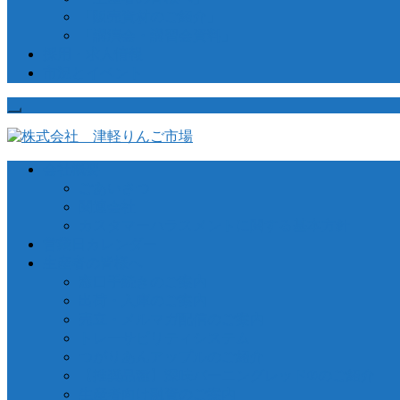
「販売資材のご紹介」
「講演会・講習会資料」
採用・求人情報
市況とイベント
会社概要
ごあいさつ
関連会社
カスタマーハラスメントに関する基本方針
営業日カレンダー
生産者の皆様へ
窓口手続きのご案内
出荷・入庫のご案内
売立・メルマガ配信のご案内
トレーサビリティシステム
つがりあんアップルのご紹介
【推奨品種】深味バーニングレッド®のご紹介
生産者向け融資のご案内