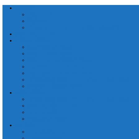
会社概要
ごあいさつ
関連会社
カスタマーハラスメントに関する基本方針
営業日カレンダー
生産者の皆様へ
窓口手続きのご案内
出荷・入庫のご案内
売立・メルマガ配信のご案内
トレーサビリティシステム
つがりあんアップルのご紹介
【推奨品種】深味バーニングレッド®のご紹介
生産者向け融資のご案内
一般の皆様へ
【推奨品種】深味バーニングレッド®のご紹介
県産りんご購入リンク
ふるさと納税リンク
市場見学のご案内
刊行資料
「ひろかだより」
「生産者の皆様へ」