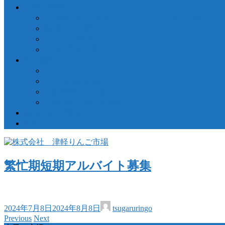
一般の皆様へ
【推奨品種】深味バーニングレッド®のご紹介
県産りんご購入リンク
ふるさと納税リンク
市場見学のご案内
刊行資料
「ひろかだより」
「生産者の皆様へ」
「販売資材のご紹介」
「講演会・講習会資料」
採用・求人情報
市況とイベント
繁忙期短期アルバイト募集
2024年7月8日
2024年8月8日
tsugaruringo
Previous
Next