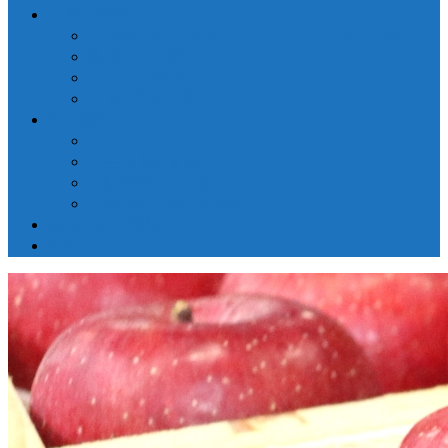
一般の皆様へ
【推奨品種】深味バーニングレッド®のご紹介
県産りんご購入リンク
ふるさと納税リンク
市場見学のご案内
刊行資料
「ひろかだより」
「生産者の皆様へ」
「販売資材のご紹介」
「講演会・講習会資料」
採用・求人情報
市況とイベント