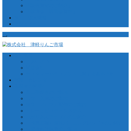
「販売資材のご紹介」
「講演会・講習会資料」
採用・求人情報
市況とイベント
会社概要
ごあいさつ
関連会社
カスタマーハラスメントに関する基本方針
営業日カレンダー
生産者の皆様へ
窓口手続きのご案内
出荷・入庫のご案内
売立・メルマガ配信のご案内
トレーサビリティシステム
つがりあんアップルのご紹介
【推奨品種】深味バーニングレッド®のご紹介
生産者向け融資のご案内