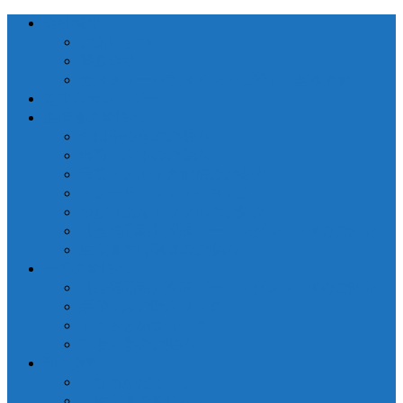
会社概要
ごあいさつ
関連会社
カスタマーハラスメントに関する基本方針
営業日カレンダー
生産者の皆様へ
窓口手続きのご案内
出荷・入庫のご案内
売立・メルマガ配信のご案内
トレーサビリティシステム
つがりあんアップルのご紹介
【推奨品種】深味バーニングレッド®のご紹介
生産者向け融資のご案内
一般の皆様へ
【推奨品種】深味バーニングレッド®のご紹介
県産りんご購入リンク
ふるさと納税リンク
市場見学のご案内
刊行資料
「ひろかだより」
「生産者の皆様へ」