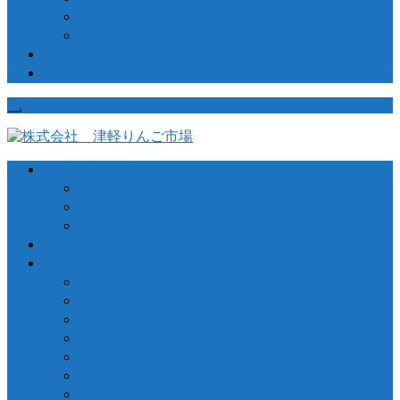
「販売資材のご紹介」
「講演会・講習会資料」
採用・求人情報
市況とイベント
会社概要
ごあいさつ
関連会社
カスタマーハラスメントに関する基本方針
営業日カレンダー
生産者の皆様へ
窓口手続きのご案内
出荷・入庫のご案内
売立・メルマガ配信のご案内
トレーサビリティシステム
つがりあんアップルのご紹介
【推奨品種】深味バーニングレッド®のご紹介
生産者向け融資のご案内