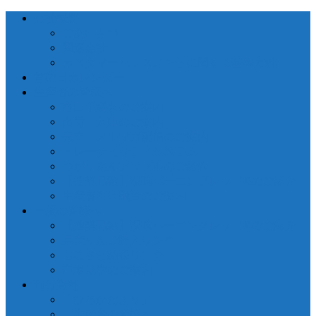
会社概要
ごあいさつ
関連会社
カスタマーハラスメントに関する基本方針
営業日カレンダー
生産者の皆様へ
窓口手続きのご案内
出荷・入庫のご案内
売立・メルマガ配信のご案内
トレーサビリティシステム
つがりあんアップルのご紹介
【推奨品種】深味バーニングレッド®のご紹介
生産者向け融資のご案内
一般の皆様へ
【推奨品種】深味バーニングレッド®のご紹介
県産りんご購入リンク
ふるさと納税リンク
市場見学のご案内
刊行資料
「ひろかだより」
「生産者の皆様へ」