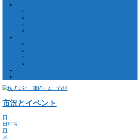
一般の皆様へ
【推奨品種】深味バーニングレッド®のご紹介
県産りんご購入リンク
ふるさと納税リンク
市場見学のご案内
刊行資料
「ひろかだより」
「生産者の皆様へ」
「販売資材のご紹介」
「講演会・講習会資料」
採用・求人情報
市況とイベント
市況とイベント
日
日程表
日
月