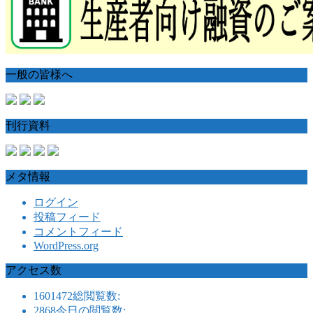
一般の皆様へ
刊行資料
メタ情報
ログイン
投稿フィード
コメントフィード
WordPress.org
アクセス数
1601472
総閲覧数:
2868
今日の閲覧数: