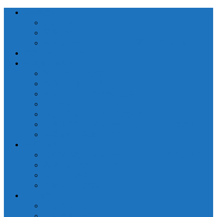
会社概要
ごあいさつ
関連会社
カスタマーハラスメントに関する基本方針
営業日カレンダー
生産者の皆様へ
窓口手続きのご案内
出荷・入庫のご案内
売立・メルマガ配信のご案内
トレーサビリティシステム
つがりあんアップルのご紹介
【推奨品種】深味バーニングレッド®のご紹介
生産者向け融資のご案内
一般の皆様へ
【推奨品種】深味バーニングレッド®のご紹介
県産りんご購入リンク
ふるさと納税リンク
市場見学のご案内
刊行資料
「ひろかだより」
「生産者の皆様へ」