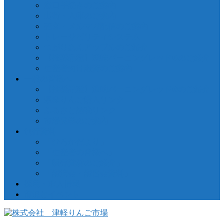
窓口手続きのご案内
出荷・入庫のご案内
売立・メルマガ配信のご案内
トレーサビリティシステム
つがりあんアップルのご紹介
【推奨品種】深味バーニングレッド®のご紹介
生産者向け融資のご案内
一般の皆様へ
【推奨品種】深味バーニングレッド®のご紹介
県産りんご購入リンク
ふるさと納税リンク
市場見学のご案内
刊行資料
「ひろかだより」
「生産者の皆様へ」
「販売資材のご紹介」
「講演会・講習会資料」
採用・求人情報
市況とイベント