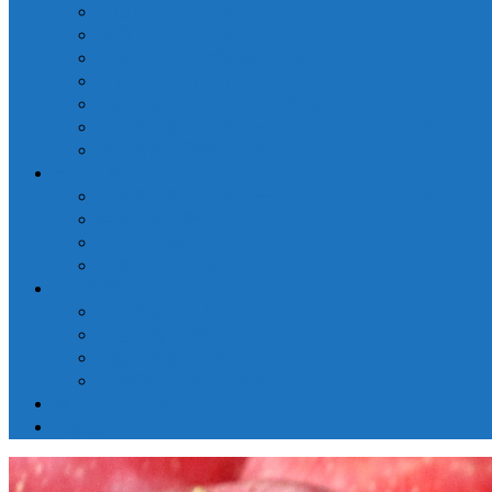
窓口手続きのご案内
出荷・入庫のご案内
売立・メルマガ配信のご案内
トレーサビリティシステム
つがりあんアップルのご紹介
【推奨品種】深味バーニングレッド®のご紹介
生産者向け融資のご案内
一般の皆様へ
【推奨品種】深味バーニングレッド®のご紹介
県産りんご購入リンク
ふるさと納税リンク
市場見学のご案内
刊行資料
「ひろかだより」
「生産者の皆様へ」
「販売資材のご紹介」
「講演会・講習会資料」
採用・求人情報
市況とイベント