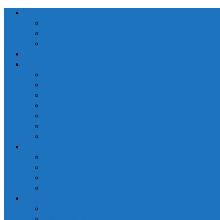
会社概要
ごあいさつ
関連会社
カスタマーハラスメントに関する基本方針
営業日カレンダー
生産者の皆様へ
窓口手続きのご案内
出荷・入庫のご案内
売立・メルマガ配信のご案内
トレーサビリティシステム
つがりあんアップルのご紹介
【推奨品種】深味バーニングレッド®のご紹介
生産者向け融資のご案内
一般の皆様へ
【推奨品種】深味バーニングレッド®のご紹介
県産りんご購入リンク
ふるさと納税リンク
市場見学のご案内
刊行資料
「ひろかだより」
「生産者の皆様へ」