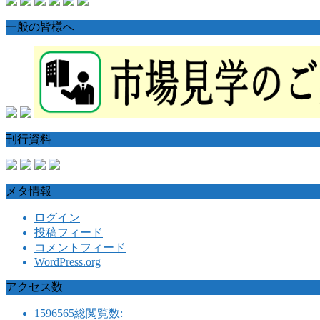
一般の皆様へ
刊行資料
メタ情報
ログイン
投稿フィード
コメントフィード
WordPress.org
アクセス数
1596565
総閲覧数: