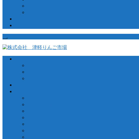
「販売資材のご紹介」
「講演会・講習会資料」
採用・求人情報
市況とイベント
会社概要
ごあいさつ
関連会社
カスタマーハラスメントに関する基本方針
営業日カレンダー
生産者の皆様へ
窓口手続きのご案内
出荷・入庫のご案内
売立・メルマガ配信のご案内
トレーサビリティシステム
つがりあんアップルのご紹介
【推奨品種】深味バーニングレッド®のご紹介
生産者向け融資のご案内