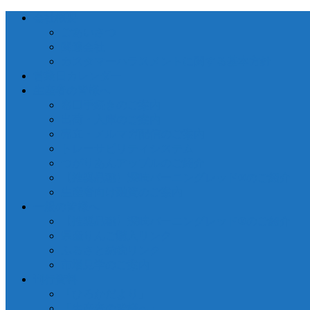
会社概要
ごあいさつ
関連会社
カスタマーハラスメントに関する基本方針
営業日カレンダー
生産者の皆様へ
窓口手続きのご案内
出荷・入庫のご案内
売立・メルマガ配信のご案内
トレーサビリティシステム
つがりあんアップルのご紹介
【推奨品種】深味バーニングレッド®のご紹介
生産者向け融資のご案内
一般の皆様へ
【推奨品種】深味バーニングレッド®のご紹介
県産りんご購入リンク
ふるさと納税リンク
市場見学のご案内
刊行資料
「ひろかだより」
「生産者の皆様へ」