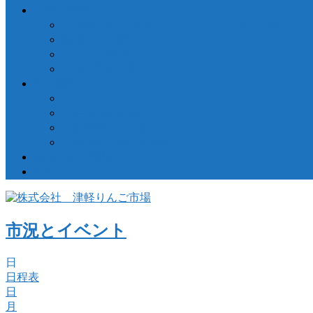
一般の皆様へ
【推奨品種】深味バーニングレッド®のご紹介
県産りんご購入リンク
ふるさと納税リンク
市場見学のご案内
刊行資料
「ひろかだより」
「生産者の皆様へ」
「販売資材のご紹介」
「講演会・講習会資料」
採用・求人情報
市況とイベント
市況とイベント
日
日程表
日
月