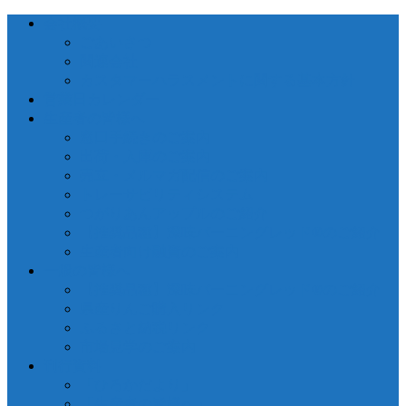
会社概要
ごあいさつ
関連会社
カスタマーハラスメントに関する基本方針
営業日カレンダー
生産者の皆様へ
窓口手続きのご案内
出荷・入庫のご案内
売立・メルマガ配信のご案内
トレーサビリティシステム
つがりあんアップルのご紹介
【推奨品種】深味バーニングレッド®のご紹介
生産者向け融資のご案内
一般の皆様へ
【推奨品種】深味バーニングレッド®のご紹介
県産りんご購入リンク
ふるさと納税リンク
市場見学のご案内
刊行資料
「ひろかだより」
「生産者の皆様へ」