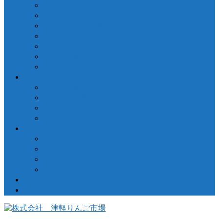
窓口手続きのご案内
出荷・入庫のご案内
売立・メルマガ配信のご案内
トレーサビリティシステム
つがりあんアップルのご紹介
【推奨品種】深味バーニングレッド®のご紹介
生産者向け融資のご案内
一般の皆様へ
【推奨品種】深味バーニングレッド®のご紹介
県産りんご購入リンク
ふるさと納税リンク
市場見学のご案内
刊行資料
「ひろかだより」
「生産者の皆様へ」
「販売資材のご紹介」
「講演会・講習会資料」
採用・求人情報
市況とイベント