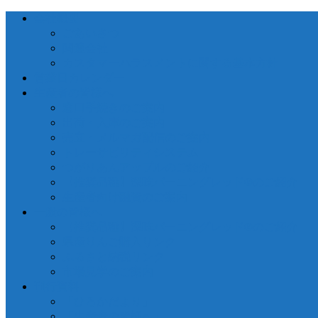
会社概要
ごあいさつ
関連会社
カスタマーハラスメントに関する基本方針
営業日カレンダー
生産者の皆様へ
窓口手続きのご案内
出荷・入庫のご案内
売立・メルマガ配信のご案内
トレーサビリティシステム
つがりあんアップルのご紹介
【推奨品種】深味バーニングレッド®のご紹介
生産者向け融資のご案内
一般の皆様へ
【推奨品種】深味バーニングレッド®のご紹介
県産りんご購入リンク
ふるさと納税リンク
市場見学のご案内
刊行資料
「ひろかだより」
「生産者の皆様へ」