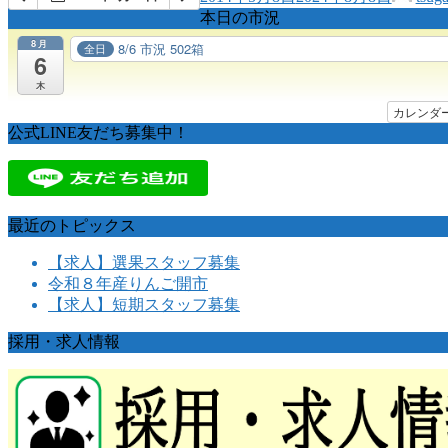
本日の市況
8月
8/6 市況 502箱
全日
6
木
カレンダ
公式LINE友だち募集中！
最近のトピックス
【求人】選果スタッフ募集
令和８年産りんご開市
【求人】短期スタッフ募集
採用・求人情報