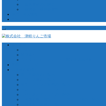
「販売資材のご紹介」
「講演会・講習会資料」
採用・求人情報
市況とイベント
会社概要
ごあいさつ
関連会社
カスタマーハラスメントに関する基本方針
営業日カレンダー
生産者の皆様へ
窓口手続きのご案内
出荷・入庫のご案内
売立・メルマガ配信のご案内
トレーサビリティシステム
つがりあんアップルのご紹介
【推奨品種】深味バーニングレッド®のご紹介
生産者向け融資のご案内