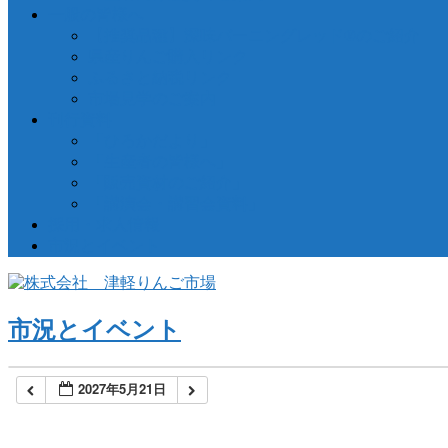
一般の皆様へ
【推奨品種】深味バーニングレッド®のご紹介
県産りんご購入リンク
ふるさと納税リンク
市場見学のご案内
刊行資料
「ひろかだより」
「生産者の皆様へ」
「販売資材のご紹介」
「講演会・講習会資料」
採用・求人情報
市況とイベント
市況とイベント
2027年5月21日