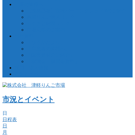
一般の皆様へ
【推奨品種】深味バーニングレッド®のご紹介
県産りんご購入リンク
ふるさと納税リンク
市場見学のご案内
刊行資料
「ひろかだより」
「生産者の皆様へ」
「販売資材のご紹介」
「講演会・講習会資料」
採用・求人情報
市況とイベント
市況とイベント
日
日程表
日
月