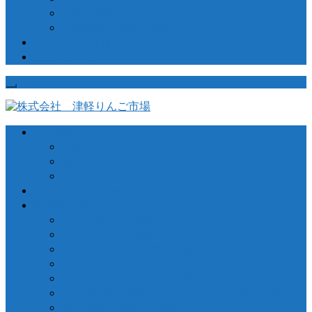
「販売資材のご紹介」
「講演会・講習会資料」
採用・求人情報
市況とイベント
会社概要
ごあいさつ
関連会社
カスタマーハラスメントに関する基本方針
営業日カレンダー
生産者の皆様へ
窓口手続きのご案内
出荷・入庫のご案内
売立・メルマガ配信のご案内
トレーサビリティシステム
つがりあんアップルのご紹介
【推奨品種】深味バーニングレッド®のご紹介
生産者向け融資のご案内