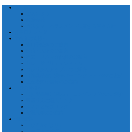
会社概要
ごあいさつ
関連会社
カスタマーハラスメントに関する基本方針
営業日カレンダー
生産者の皆様へ
窓口手続きのご案内
出荷・入庫のご案内
売立・メルマガ配信のご案内
トレーサビリティシステム
つがりあんアップルのご紹介
【推奨品種】深味バーニングレッド®のご紹介
生産者向け融資のご案内
一般の皆様へ
【推奨品種】深味バーニングレッド®のご紹介
県産りんご購入リンク
ふるさと納税リンク
市場見学のご案内
刊行資料
「ひろかだより」
「生産者の皆様へ」