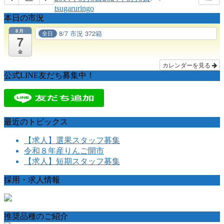
tsugaruringo
本日の市況
8月
8/7 市況 372箱
全日
7
金
カレンダーを見る
公式LINE友だち募集中！
最近のトピックス
【求人】選果スタッフ募集
令和８年産りんご開市
【求人】短期スタッフ募集
採用・求人情報
推奨品種のご紹介