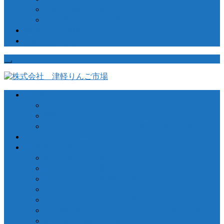
「販売資材のご紹介」
「講演会・講習会資料」
採用・求人情報
市況とイベント
会社概要
ごあいさつ
関連会社
カスタマーハラスメントに関する基本方針
営業日カレンダー
生産者の皆様へ
窓口手続きのご案内
出荷・入庫のご案内
売立・メルマガ配信のご案内
トレーサビリティシステム
つがりあんアップルのご紹介
【推奨品種】深味バーニングレッド®のご紹介
生産者向け融資のご案内