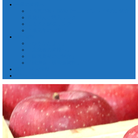
一般の皆様へ
【推奨品種】深味バーニングレッド®のご紹介
県産りんご購入リンク
ふるさと納税リンク
市場見学のご案内
刊行資料
「ひろかだより」
「生産者の皆様へ」
「販売資材のご紹介」
「講演会・講習会資料」
採用・求人情報
市況とイベント