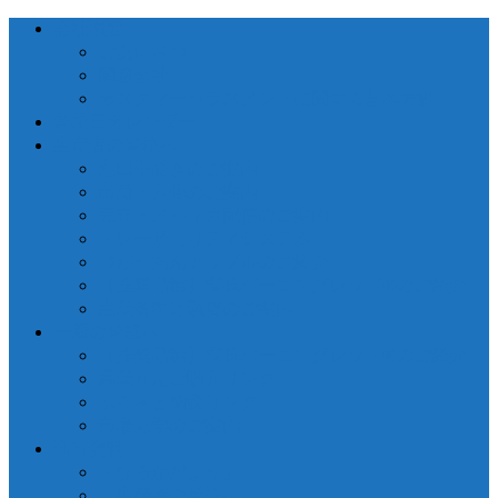
会社概要
ごあいさつ
関連会社
カスタマーハラスメントに関する基本方針
営業日カレンダー
生産者の皆様へ
窓口手続きのご案内
出荷・入庫のご案内
売立・メルマガ配信のご案内
トレーサビリティシステム
つがりあんアップルのご紹介
【推奨品種】深味バーニングレッド®のご紹介
生産者向け融資のご案内
一般の皆様へ
【推奨品種】深味バーニングレッド®のご紹介
県産りんご購入リンク
ふるさと納税リンク
市場見学のご案内
刊行資料
「ひろかだより」
「生産者の皆様へ」