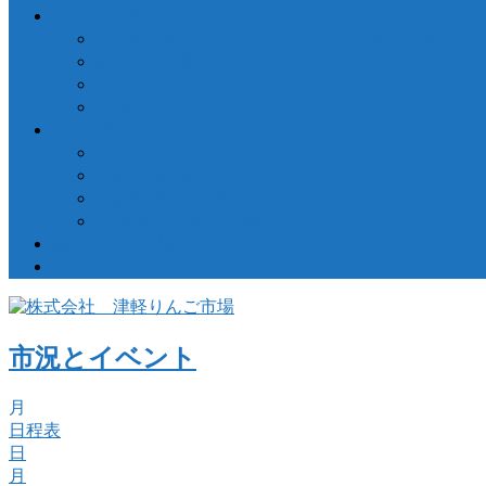
一般の皆様へ
【推奨品種】深味バーニングレッド®のご紹介
県産りんご購入リンク
ふるさと納税リンク
市場見学のご案内
刊行資料
「ひろかだより」
「生産者の皆様へ」
「販売資材のご紹介」
「講演会・講習会資料」
採用・求人情報
市況とイベント
市況とイベント
月
日程表
日
月