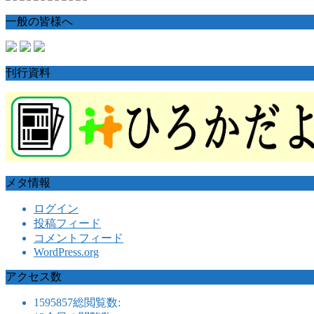
一般の皆様へ
刊行資料
メタ情報
ログイン
投稿フィード
コメントフィード
WordPress.org
アクセス数
1595857
総閲覧数: