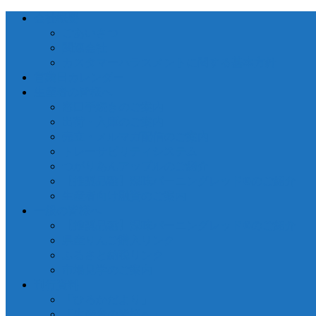
会社概要
ごあいさつ
関連会社
カスタマーハラスメントに関する基本方針
営業日カレンダー
生産者の皆様へ
窓口手続きのご案内
出荷・入庫のご案内
売立・メルマガ配信のご案内
トレーサビリティシステム
つがりあんアップルのご紹介
【推奨品種】深味バーニングレッド®のご紹介
生産者向け融資のご案内
一般の皆様へ
【推奨品種】深味バーニングレッド®のご紹介
県産りんご購入リンク
ふるさと納税リンク
市場見学のご案内
刊行資料
「ひろかだより」
「生産者の皆様へ」