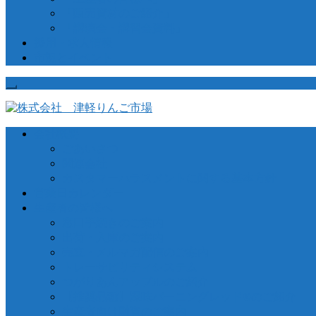
「販売資材のご紹介」
「講演会・講習会資料」
採用・求人情報
市況とイベント
会社概要
ごあいさつ
関連会社
カスタマーハラスメントに関する基本方針
営業日カレンダー
生産者の皆様へ
窓口手続きのご案内
出荷・入庫のご案内
売立・メルマガ配信のご案内
トレーサビリティシステム
つがりあんアップルのご紹介
【推奨品種】深味バーニングレッド®のご紹介
生産者向け融資のご案内