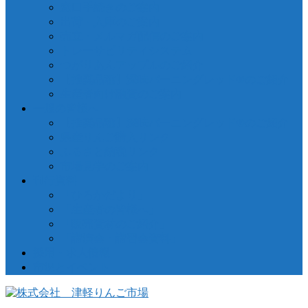
窓口手続きのご案内
出荷・入庫のご案内
売立・メルマガ配信のご案内
トレーサビリティシステム
つがりあんアップルのご紹介
【推奨品種】深味バーニングレッド®のご紹介
生産者向け融資のご案内
一般の皆様へ
【推奨品種】深味バーニングレッド®のご紹介
県産りんご購入リンク
ふるさと納税リンク
市場見学のご案内
刊行資料
「ひろかだより」
「生産者の皆様へ」
「販売資材のご紹介」
「講演会・講習会資料」
採用・求人情報
市況とイベント