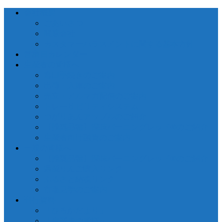
会社概要
ごあいさつ
関連会社
カスタマーハラスメントに関する基本方針
営業日カレンダー
生産者の皆様へ
窓口手続きのご案内
出荷・入庫のご案内
売立・メルマガ配信のご案内
トレーサビリティシステム
つがりあんアップルのご紹介
【推奨品種】深味バーニングレッド®のご紹介
生産者向け融資のご案内
一般の皆様へ
【推奨品種】深味バーニングレッド®のご紹介
県産りんご購入リンク
ふるさと納税リンク
市場見学のご案内
刊行資料
「ひろかだより」
「生産者の皆様へ」